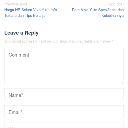
Post
Previous post
Next post
Harga HP Seken Vivo Y12: Info
Ram Vivo Y16: Spesifikasi dan
navigation
Terbaru dan Tips Belanja
Kelebihannya
Leave a Reply
Your email address will not be published.
Required fields are marked
*