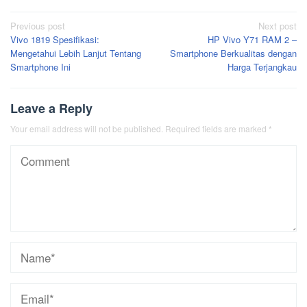
Post
Previous post
Next post
Vivo 1819 Spesifikasi:
HP Vivo Y71 RAM 2 –
navigation
Mengetahui Lebih Lanjut Tentang
Smartphone Berkualitas dengan
Smartphone Ini
Harga Terjangkau
Leave a Reply
Your email address will not be published.
Required fields are marked
*