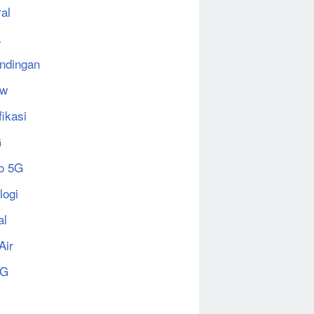
al
a
ndingan
ew
fikasi
G
o 5G
logi
al
Air
5G