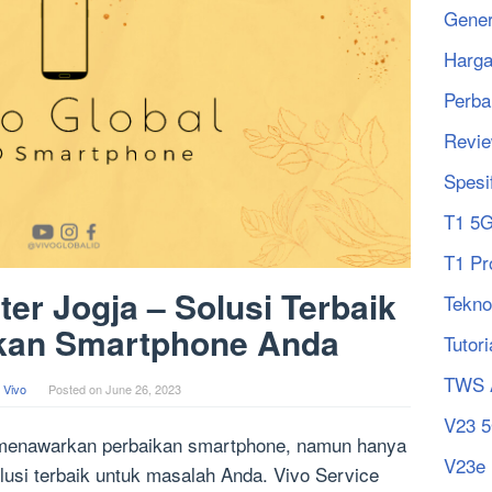
Gener
Harg
Perba
Revi
Spesi
T1 5
T1 Pr
ter Jogja – Solusi Terbaik
Tekno
ikan Smartphone Anda
Tutori
TWS 
 Vivo
Posted on
June 26, 2023
V23 
 menawarkan perbaikan smartphone, namun hanya
V23e
lusi terbaik untuk masalah Anda. Vivo Service