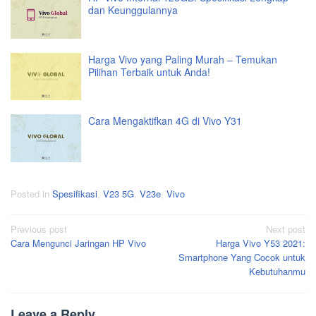
dan Keunggulannya
Harga Vivo yang Paling Murah – Temukan
Pilihan Terbaik untuk Anda!
Cara Mengaktifkan 4G di Vivo Y31
Posted in
Spesifikasi
,
V23 5G
,
V23e
,
Vivo
Post
Previous post
Next post
Cara Mengunci Jaringan HP Vivo
Harga Vivo Y53 2021:
navigation
Smartphone Yang Cocok untuk
Kebutuhanmu
Leave a Reply