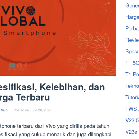
Gener
Harg
Perba
Revi
Spesi
T1 5
T1 Pr
sifikasi, Kelebihan, dan
Tekno
rga Terbaru
Tutori
TWS 
 Vivo
Posted on
June 26, 2023
V23 
phone terbaru dari Vivo yang dirilis pada tahun
V23e
sifikasi yang cukup menarik dan juga dilengkapi