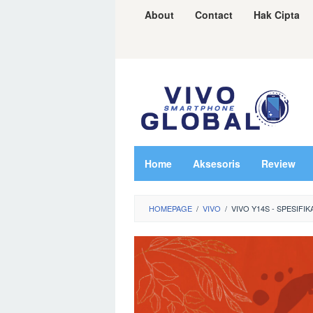
Skip
About
Contact
Hak Cipta
to
content
Home
Aksesoris
Review
HOMEPAGE
/
VIVO
/
VIVO Y14S - SPESIFI