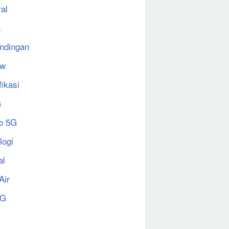
al
a
ndingan
ew
fikasi
G
o 5G
logi
al
Air
5G