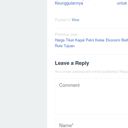
Keunggulannya
untuk
Posted in
Vivo
Post
Previous post
Harga Tiket Kapal Pelni Kelas Ekonomi Ber
navigation
Rute Tujuan
Leave a Reply
Your email address will not be published.
Requi