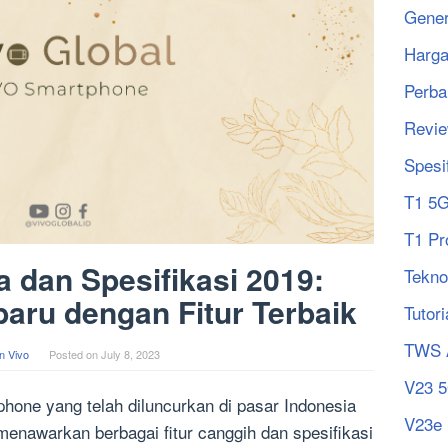
Gener
Harg
Perba
Revi
Spesi
T1 5
T1 Pr
a dan Spesifikasi 2019:
Tekno
aru dengan Fitur Terbaik
Tutori
TWS 
n Vivo
Posted on
July 8, 2023
V23 
hone yang telah diluncurkan di pasar Indonesia
V23e
menawarkan berbagai fitur canggih dan spesifikasi