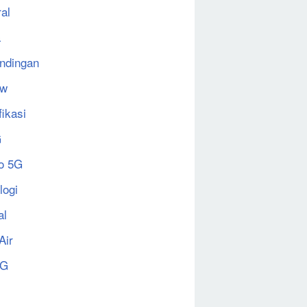
al
a
ndingan
ew
fikasi
G
o 5G
logi
al
Air
5G