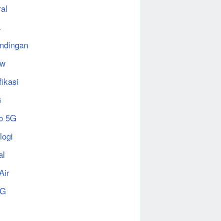
al
a
ndingan
ew
fikasi
G
o 5G
logi
al
Air
5G