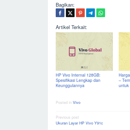
Bagikan:
Artikel Terkait:
HP Vivo Internal 128GB:
Harga
Spesifikasi Lengkap dan
– Tem
Keunggulannya
untuk
Posted in
Vivo
Post
Previous post
Ukuran Layar HP Vivo Y91c
navigation