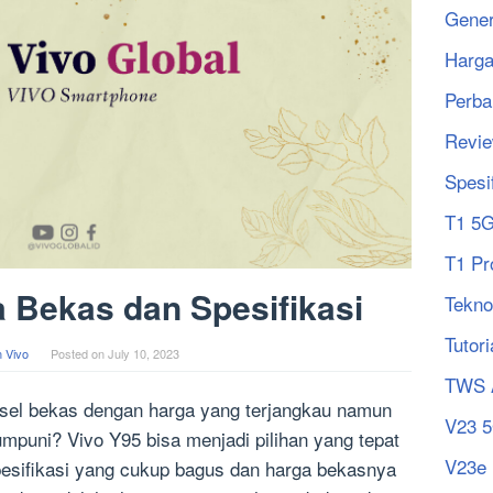
Gener
Harg
Perba
Revi
Spesi
T1 5
T1 Pr
 Bekas dan Spesifikasi
Tekno
Tutori
 Vivo
Posted on
July 10, 2023
TWS 
sel bekas dengan harga yang terjangkau namun
V23 
umpuni? Vivo Y95 bisa menjadi pilihan yang tepat
V23e
spesifikasi yang cukup bagus dan harga bekasnya