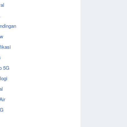
al
a
ndingan
ew
fikasi
G
o 5G
logi
al
Air
5G