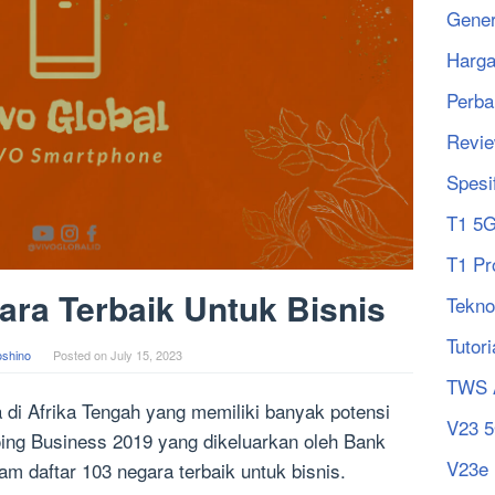
Gener
Harg
Perba
Revi
Spesi
T1 5
T1 Pr
ra Terbaik Untuk Bisnis
Tekno
Tutori
oshino
Posted on
July 15, 2023
TWS 
di Afrika Tengah yang memiliki banyak potensi
V23 
oing Business 2019 yang dikeluarkan oleh Bank
V23e
m daftar 103 negara terbaik untuk bisnis.