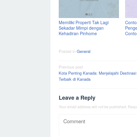
Memiliki Properti Tak Lagi
Contoh
Sekadar Mimpi dengan
Penge
Kehadiran Pinhome
Conto
Posted in
General
Post
Previous post
Kota Penting Kanada: Menjelajahi Destinasi
navigation
Terbaik di Kanada
Leave a Reply
Your email address will not be published.
Requi