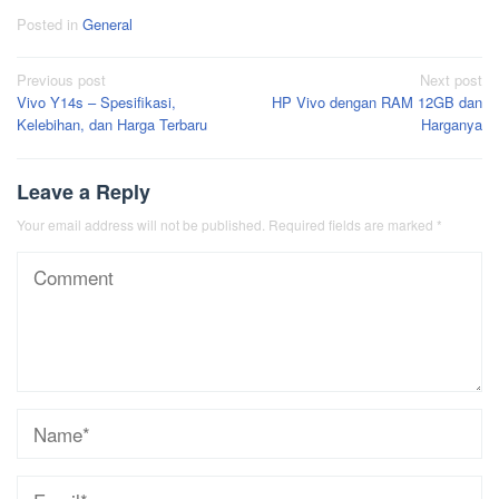
Posted in
General
Post
Previous post
Next post
Vivo Y14s – Spesifikasi,
HP Vivo dengan RAM 12GB dan
navigation
Kelebihan, dan Harga Terbaru
Harganya
Leave a Reply
Your email address will not be published.
Required fields are marked
*