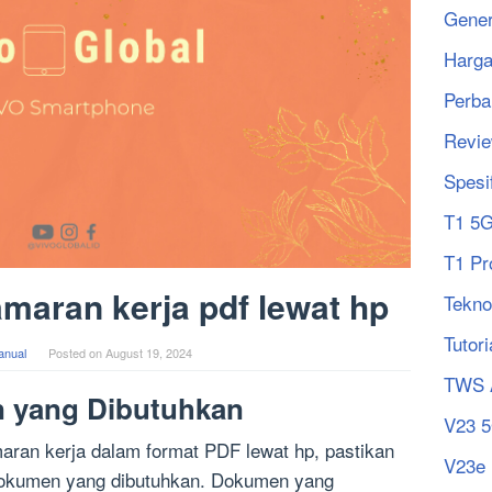
Gener
Harg
Perba
Revi
Spesi
T1 5
T1 Pr
maran kerja pdf lewat hp
Tekno
Tutori
anual
Posted on
August 19, 2024
TWS 
 yang Dibutuhkan
V23 
ran kerja dalam format PDF lewat hp, pastikan
V23e
okumen yang dibutuhkan. Dokumen yang