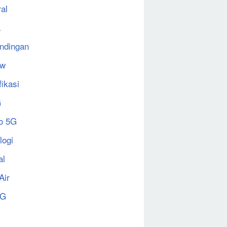
al
a
ndingan
ew
fikasi
G
o 5G
logi
al
Air
5G