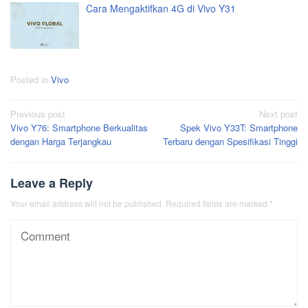
Cara Mengaktifkan 4G di Vivo Y31
Posted in
Vivo
Post
Previous post
Next post
Vivo Y76: Smartphone Berkualitas
Spek Vivo Y33T: Smartphone
navigation
dengan Harga Terjangkau
Terbaru dengan Spesifikasi Tinggi
Leave a Reply
Your email address will not be published.
Required fields are marked
*