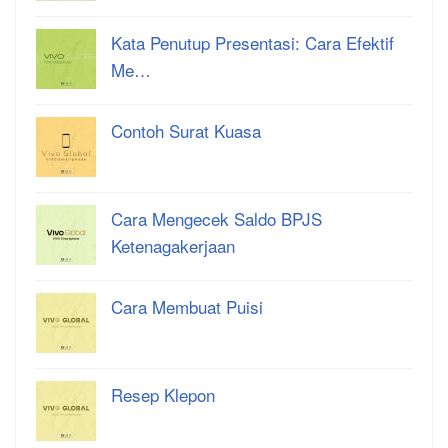
Kata Penutup Presentasi: Cara Efektif
Me…
Contoh Surat Kuasa
Cara Mengecek Saldo BPJS
Ketenagakerjaan
Cara Membuat Puisi
Resep Klepon