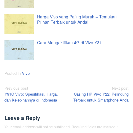
Harga Vivo yang Paling Murah – Temukan
Pilihan Terbaik untuk Anda!
Cara Mengaktifkan 4G di Vivo Y31
Posted in
Vivo
Post
Previous post
Next post
Y91C Vivo: Spesifikasi, Harga,
Casing HP Vivo Y22: Pelindung
navigation
dan Kelebihannya di Indonesia
Terbaik untuk Smartphone Anda
Leave a Reply
Your email address will not be published.
Required fields are marked
*