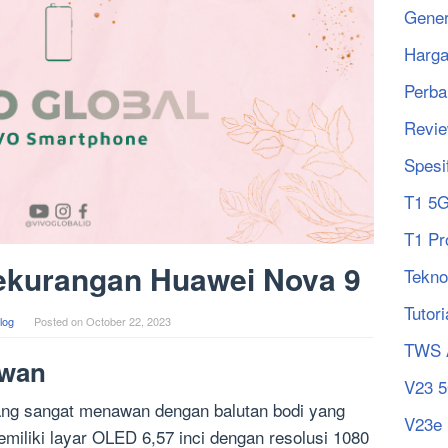
Gener
Harg
Perba
Revi
Spesi
T1 5
T1 Pr
ekurangan Huawei Nova 9
Tekno
Tutori
log
Posted on
October 22, 2023
TWS 
awan
V23 
ang sangat menawan dengan balutan bodi yang
V23e
miliki layar OLED 6,57 inci dengan resolusi 1080