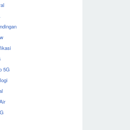
al
a
ndingan
ew
fikasi
G
o 5G
logi
al
Air
5G