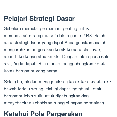
Pelajari Strategi Dasar
Sebelum memulai permainan, penting untuk
mempelajari strategi dasar dalam game 2048. Salah
satu strategi dasar yang dapat Anda gunakan adalah
mengarahkan pergerakan kotak ke satu sisi layar,
seperti ke kanan atau ke kiri. Dengan fokus pada satu
sisi, Anda dapat lebih mudah menggabungkan kotak-
kotak bernomor yang sama.
Selain itu, hindari menggerakkan kotak ke atas atau ke
bawah terlalu sering. Hal ini dapat membuat kotak
bernomor lebih sulit untuk digabungkan dan
menyebabkan kehabisan ruang di papan permainan.
Ketahui Pola Pergerakan