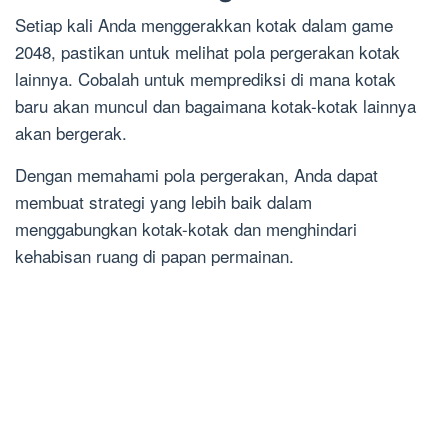
Setiap kali Anda menggerakkan kotak dalam game
2048, pastikan untuk melihat pola pergerakan kotak
lainnya. Cobalah untuk memprediksi di mana kotak
baru akan muncul dan bagaimana kotak-kotak lainnya
akan bergerak.
Dengan memahami pola pergerakan, Anda dapat
membuat strategi yang lebih baik dalam
menggabungkan kotak-kotak dan menghindari
kehabisan ruang di papan permainan.