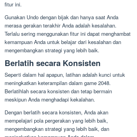
fitur ini.
Gunakan Undo dengan bijak dan hanya saat Anda
merasa gerakan terakhir Anda adalah kesalahan.
Terlalu sering menggunakan fitur ini dapat menghambat
kemampuan Anda untuk belajar dari kesalahan dan
mengembangkan strategi yang lebih baik.
Berlatih secara Konsisten
Seperti dalam hal apapun, latihan adalah kunci untuk
meningkatkan keterampilan dalam game 2048.
Berlatihlah secara konsisten dan tetap bermain
meskipun Anda menghadapi kekalahan.
Dengan berlatih secara konsisten, Anda akan
mempelajari pola pergerakan yang lebih baik,
mengembangkan strategi yang lebih baik, dan
meningkatkan kemampuan Anda dalam