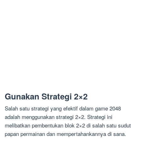
Gunakan Strategi 2×2
Salah satu strategi yang efektif dalam game 2048
adalah menggunakan strategi 2×2. Strategi ini
melibatkan pembentukan blok 2×2 di salah satu sudut
papan permainan dan mempertahankannya di sana.