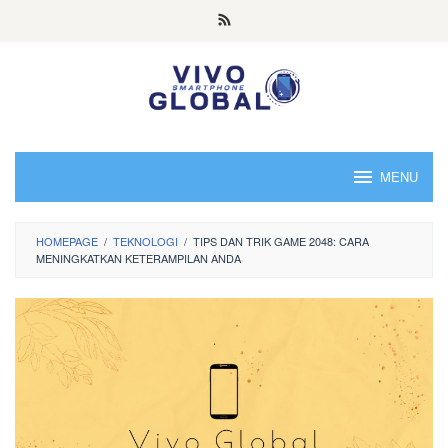
Skip
to
content
MENU
HOMEPAGE
/
TEKNOLOGI
/
TIPS DAN TRIK GAME 2048: CARA
MENINGKATKAN KETERAMPILAN ANDA