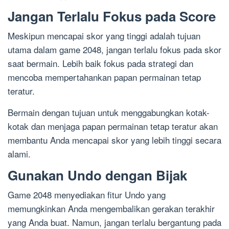
Jangan Terlalu Fokus pada Score
Meskipun mencapai skor yang tinggi adalah tujuan
utama dalam game 2048, jangan terlalu fokus pada skor
saat bermain. Lebih baik fokus pada strategi dan
mencoba mempertahankan papan permainan tetap
teratur.
Bermain dengan tujuan untuk menggabungkan kotak-
kotak dan menjaga papan permainan tetap teratur akan
membantu Anda mencapai skor yang lebih tinggi secara
alami.
Gunakan Undo dengan Bijak
Game 2048 menyediakan fitur Undo yang
memungkinkan Anda mengembalikan gerakan terakhir
yang Anda buat. Namun, jangan terlalu bergantung pada