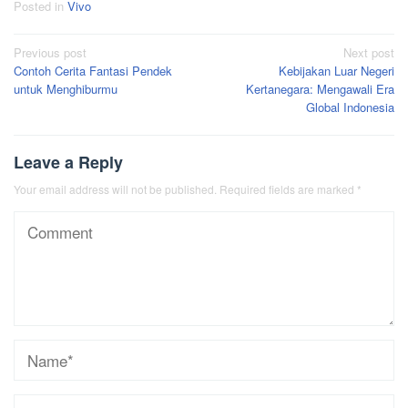
Posted in
Vivo
Post
Previous post
Next post
Contoh Cerita Fantasi Pendek
Kebijakan Luar Negeri
navigation
untuk Menghiburmu
Kertanegara: Mengawali Era
Global Indonesia
Leave a Reply
Your email address will not be published.
Required fields are marked
*